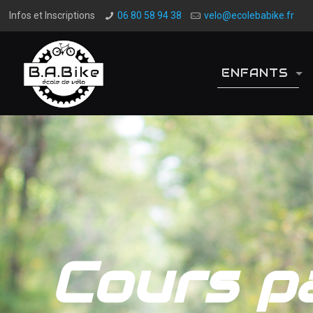
Infos et Inscriptions
06 80 58 94 38
velo@ecolebabike.fr
ENFANTS
Cours pa