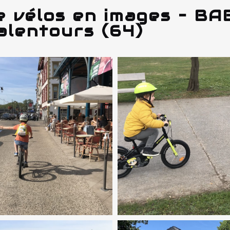
e vélos en images – BA
alentours (64)